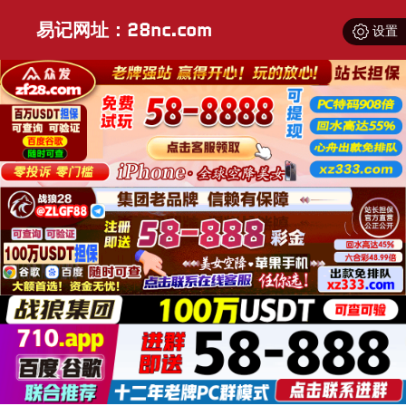
易记网址：28nc.com
设置